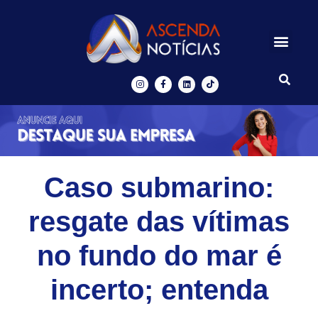
Centros de Inovação
Ascenda Digital
Caso submarino:
resgate das vítimas
no fundo do mar é
incerto; entenda