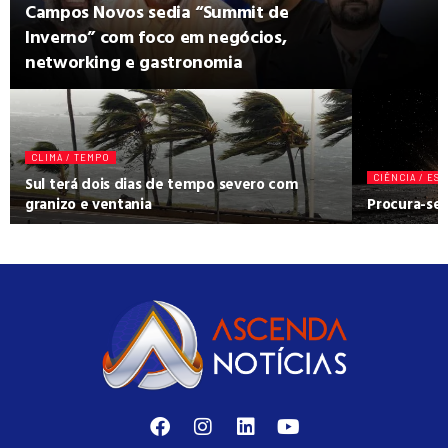
Campos Novos sedia “Summit de
Inverno” com foco em negócios,
networking e gastronomia
CLIMA / TEMPO
Sul terá dois dias de tempo severo com
CIÊNCIA / ES
granizo e ventania
Procura-se 