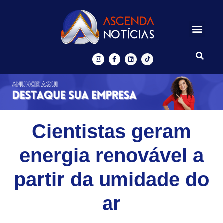
Centros de Inovação
Ascenda Digital
Cientistas geram
energia renovável a
partir da umidade do
ar