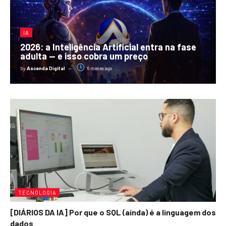
IA
2026: a Inteligência Artificial entra na fase
adulta — e isso cobra um preço
by
Ascenda Digital
6 meses ago
TECNOLOGIA
[DIÁRIOS DA IA] Por que o SQL (ainda) é a linguagem dos
dados