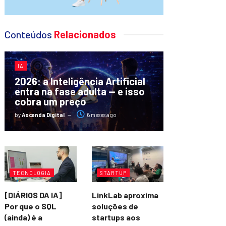
Conteúdos
Relacionados
IA
2026: a Inteligência Artificial
entra na fase adulta — e isso
cobra um preço
by
Ascenda Digital
6 meses ago
TECNOLOGIA
STARTUP
[DIÁRIOS DA IA]
LinkLab aproxima
Por que o SQL
soluções de
(ainda) é a
startups aos