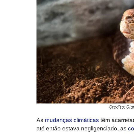
Credito: Gia
As
mudanças climáticas
têm acarreta
até então estava negligenciado, as
co