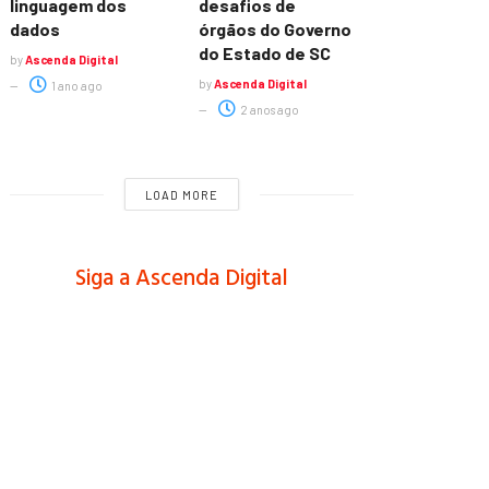
linguagem dos
desafios de
dados
órgãos do Governo
do Estado de SC
by
Ascenda Digital
by
Ascenda Digital
1 ano ago
2 anos ago
LOAD MORE
Siga a Ascenda Digital