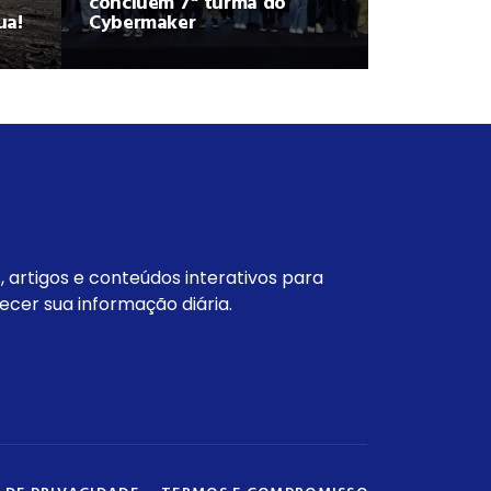
concluem 7ª turma do
ua!
Cybermaker
s, artigos e conteúdos interativos para
ecer sua informação diária.