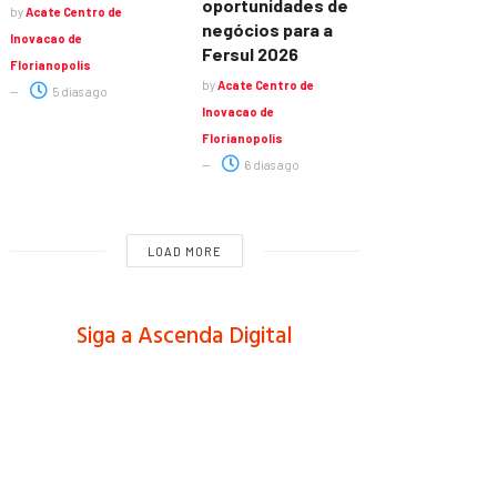
oportunidades de
by
Acate Centro de
negócios para a
Inovacao de
Fersul 2026
Florianopolis
by
Acate Centro de
5 dias ago
Inovacao de
Florianopolis
6 dias ago
LOAD MORE
Siga a Ascenda Digital