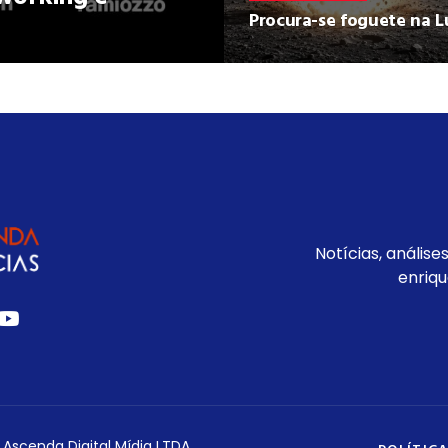
Procura-se foguete na L
Notícias, análise
enriqu
 Ascenda Digital Mídia LTDA.