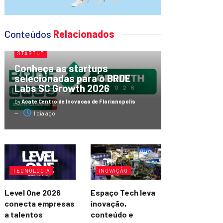
Conteúdos
Relacionados
STARTUP
Conheça as startups
selecionadas para o BRDE
Labs SC Growth 2026
by
Acate Centro de Inovacao de Florianopolis
1 dia ago
TECNOLOGIA
INOVAÇÃO
Level One 2026
Espaço Tech leva
conecta empresas
inovação,
a talentos
conteúdo e