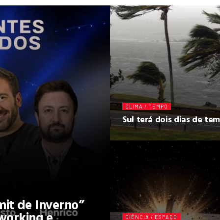
CLIMA / TEMPO
Sul terá dois dias de t
it de Inverno”
working e
CIÊNCIA / ESPAÇO