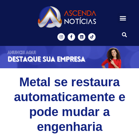
Centros de Inovação
Ascenda Digital
Metal se restaura
automaticamente e
pode mudar a
engenharia