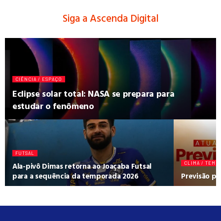
Siga a Ascenda Digital
CIÊNCIA / ESPAÇO
Eclipse solar total: NASA se prepara para
estudar o fenômeno
FUTSAL
Ala-pivô Dimas retorna ao Joaçaba Futsal
CLIMA / TEMP
para a sequência da temporada 2026
Previsão pa