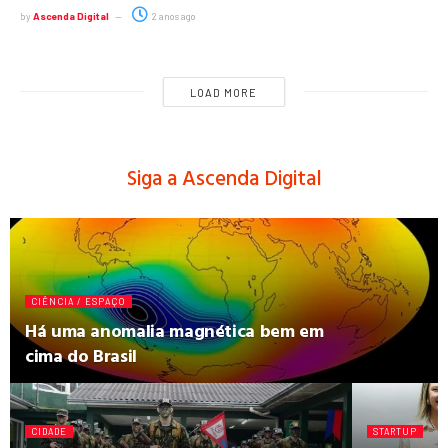
by
Ascenda Digital
2 anos ago
LOAD MORE
Siga a Ascenda Digital
CIÊNCIA / ESPAÇO
Há uma anomalia magnética bem em
cima do Brasil
CIDADE
STARTUP