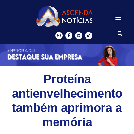
Centros de Inovação
Ascenda Digital
Proteína
antienvelhecimento
também aprimora a
memória