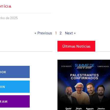
OTÍCIA
unho de 2025
« Previous
1
2
Next »
Últimas Notícias
OOK
DIN
GRAM