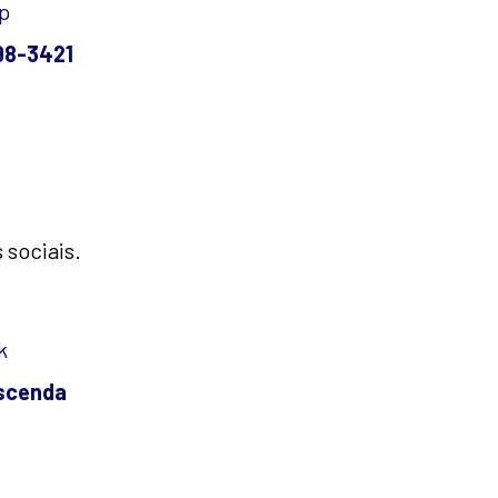
p
98-3421
sociais.
k
ascenda