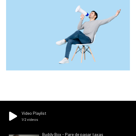
Video Playlist
1
/2
videos
Buddy Box - Pare de pagar taxas