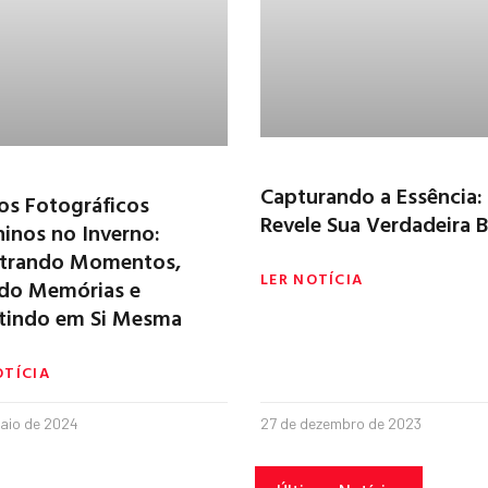
Capturando a Essência:
os Fotográficos
Revele Sua Verdadeira B
inos no Inverno:
strando Momentos,
LER NOTÍCIA
ndo Memórias e
stindo em Si Mesma
OTÍCIA
aio de 2024
27 de dezembro de 2023