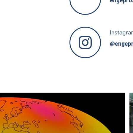
engepro
Instagr
@engepr