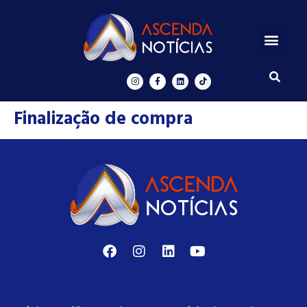
Centros de Inovação
Ascenda Digital
Finalização de compra