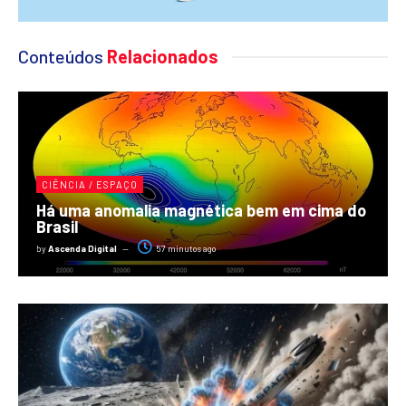
Conteúdos
Relacionados
CIÊNCIA / ESPAÇO
Há uma anomalia magnética bem em cima do
Brasil
by
Ascenda Digital
57 minutos ago