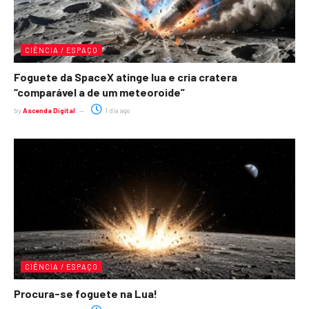
CIÊNCIA / ESPAÇO
Foguete da SpaceX atinge lua e cria cratera
“comparável a de um meteoroide”
by
Ascenda Digital
1 dia ago
CIÊNCIA / ESPAÇO
Procura-se foguete na Lua!