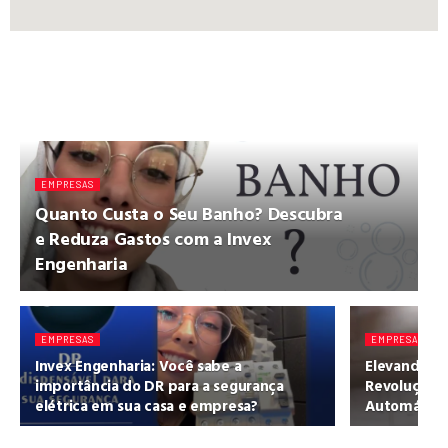
EMPRESAS
Quanto Custa o Seu Banho? Descubra
e Reduza Gastos com a Invex
Engenharia
EMPRESAS
EMPRESAS
Invex Engenharia: Você sabe a
Elevando o 
importância do DR para a segurança
Revolução d
elétrica em sua casa e empresa?
Automático