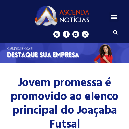
Centros de Inovação
Ascenda Digital
Jovem promessa é
promovido ao elenco
principal do Joaçaba
Futsal