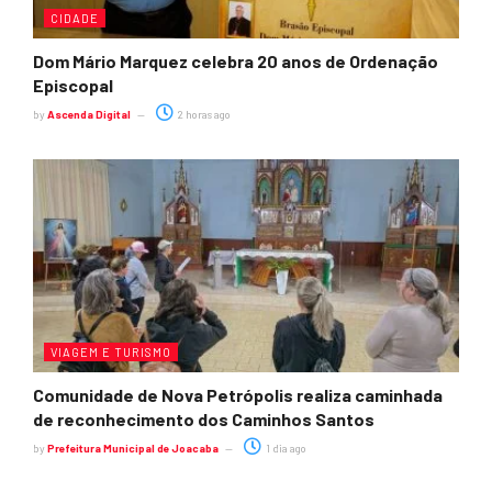
CIDADE
Dom Mário Marquez celebra 20 anos de Ordenação
Episcopal
by
Ascenda Digital
2 horas ago
VIAGEM E TURISMO
Comunidade de Nova Petrópolis realiza caminhada
de reconhecimento dos Caminhos Santos
by
Prefeitura Municipal de Joacaba
1 dia ago