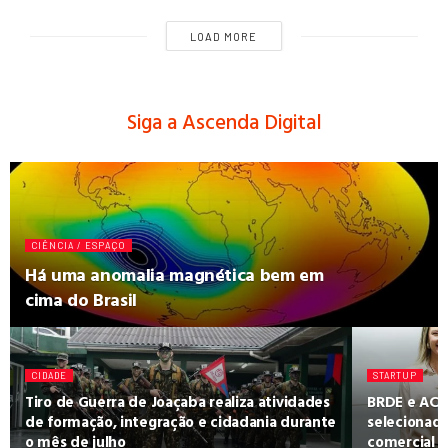
LOAD MORE
Siga a Ascenda Digital
CIÊNCIA / ESPAÇO
Há uma anomalia magnética bem em
cima do Brasil
CIDADE
STARTUP
Tiro de Guerra de Joaçaba realiza atividades
BRDE e ACA
de formação, integração e cidadania durante
selecionad
o mês de julho
comercial