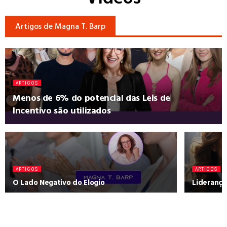
Artigos de Magna T. Barp
ARTIGOS
Menos de 6% do potencial das Leis de
Incentivo são utilizados
ARTIGOS
ARTIGOS
O Lado Negativo do Elogio
Liderança