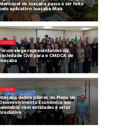
Municipal de Joaçaba passa a ser feito
pelo aplicativo Joaçaba Mais
CIDADE
Fórum elege representantes da
Sociedade Civil para o CMDCA de
Joaçaba
CIDADE
Joaçaba define pilares do Plano de
Desenvolvimento Econômico em
seminário com entidades e setor
produtivo