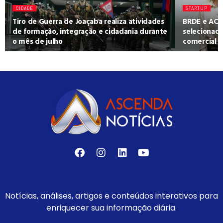
CIDADE
STARTUP
Tiro de Guerra de Joaçaba realiza atividades
BRDE e ACA
de formação, integração e cidadania durante
selecionad
o mês de julho
comercial
Notícias, análises, artigos e conteúdos interativos para
enriquecer sua informação diária.