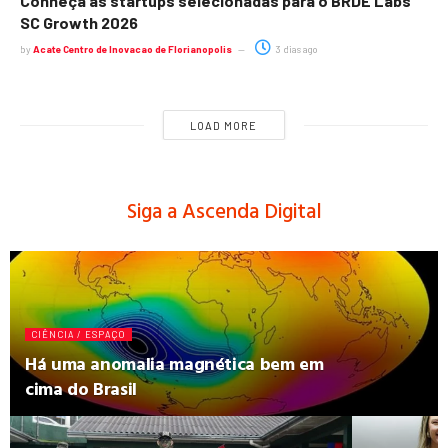
Conheça as startups selecionadas para o BRDE Labs
SC Growth 2026
by
Acate Centro de Inovacao de Florianopolis
3 dias ago
LOAD MORE
Siga a Ascenda Digital
CIÊNCIA / ESPAÇO
Há uma anomalia magnética bem em
cima do Brasil