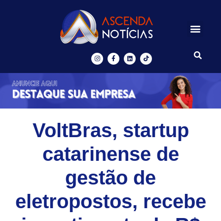
Centros de Inovação
Ascenda Digital
VoltBras, startup
catarinense de
gestão de
eletropostos, recebe