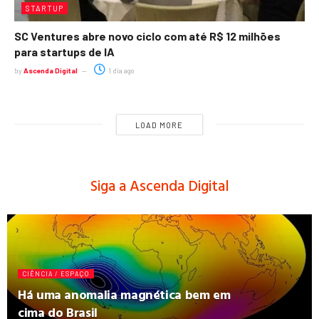
STARTUP
SC Ventures abre novo ciclo com até R$ 12 milhões
para startups de IA
by
Ascenda Digital
1 dia ago
LOAD MORE
Siga a Ascenda Digital
CIÊNCIA / ESPAÇO
Há uma anomalia magnética bem em
cima do Brasil