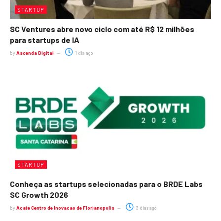
STARTUP
SC Ventures abre novo ciclo com até R$ 12 milhões
para startups de IA
by
Ascenda Digital
1 dia ago
STARTUP
Conheça as startups selecionadas para o BRDE Labs
SC Growth 2026
by
Acate Centro de Inovacao de Florianopolis
3 dias ago