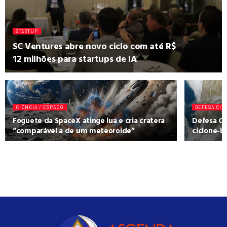
STARTUP
SC Ventures abre novo ciclo com até R$
12 milhões para startups de IA
CIÊNCIA / ESPAÇO
DEFESA CIV
Foguete da SpaceX atinge lua e cria cratera
Defesa Ci
“comparável a de um meteoroide”
ciclone-b