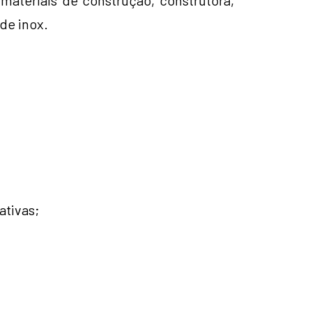
 materiais de construção, construtora,
de inox.
ativas;