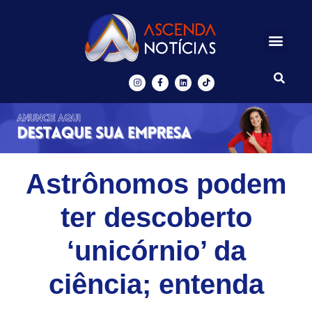
Centros de Inovação
Ascenda Digital
Astrônomos podem
ter descoberto
‘unicórnio’ da
ciência; entenda