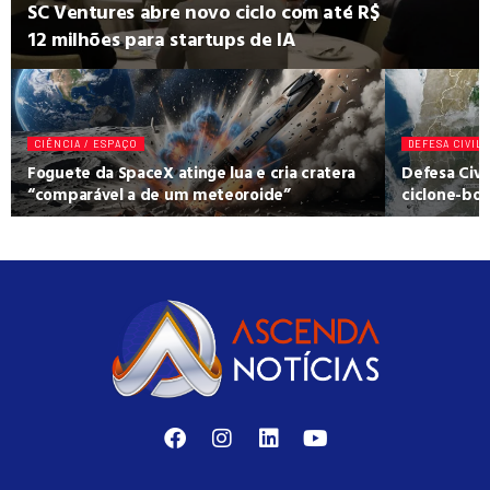
SC Ventures abre novo ciclo com até R$
12 milhões para startups de IA
CIÊNCIA / ESPAÇO
DEFESA CIVIL
Foguete da SpaceX atinge lua e cria cratera
Defesa Civi
“comparável a de um meteoroide”
ciclone-bom