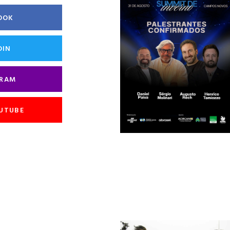
OOK
DIN
GRAM
OUTUBE