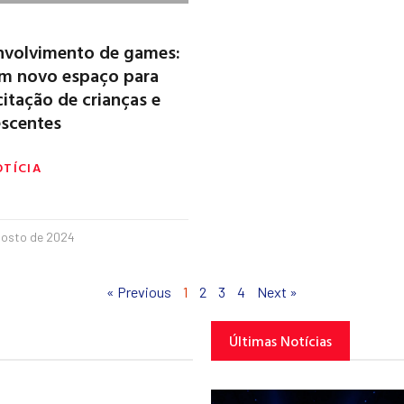
nvolvimento de games:
em novo espaço para
itação de crianças e
scentes
OTÍCIA
gosto de 2024
« Previous
1
2
3
4
Next »
Últimas Notícias