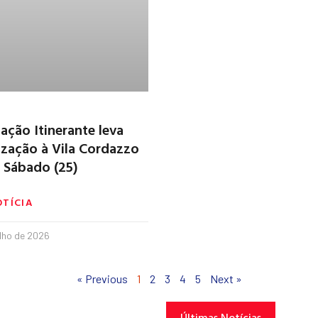
ação Itinerante leva
zação à Vila Cordazzo
 Sábado (25)
OTÍCIA
ulho de 2026
« Previous
1
2
3
4
5
Next »
Últimas Notícias