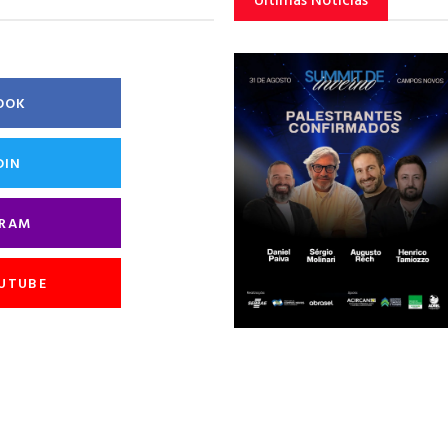
OOK
DIN
GRAM
OUTUBE