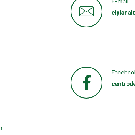
E-mail
ciplana
Faceboo
centrod
r