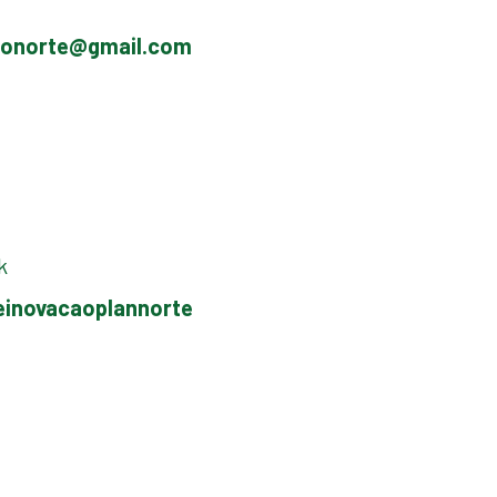
ltonorte@gmail.com
k
einovacaoplannorte