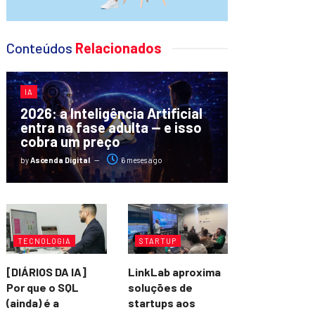
Conteúdos
Relacionados
IA
2026: a Inteligência Artificial
entra na fase adulta — e isso
cobra um preço
by
Ascenda Digital
6 meses ago
TECNOLOGIA
STARTUP
[DIÁRIOS DA IA]
LinkLab aproxima
Por que o SQL
soluções de
(ainda) é a
startups aos