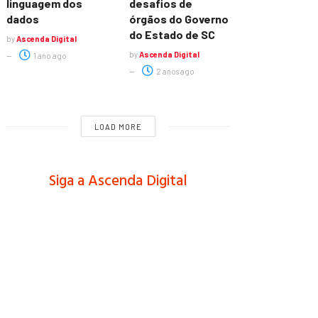
linguagem dos
desafios de
dados
órgãos do Governo
do Estado de SC
by
Ascenda Digital
by
Ascenda Digital
1 ano ago
2 anos ago
LOAD MORE
Siga a Ascenda Digital