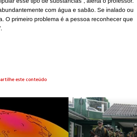
ular esse tipo de substâncias”, alerta o professor.
r abundantemente com água e sabão. Se inalado ou
da. O primeiro problema é a pessoa reconhecer que
”.
rtilhe este conteúdo