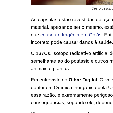
Césio desap
As cápsulas estão revestidas de aço
material, apesar de ser o mesmo, es
que
causou a tragédia em Goiás
. Ent
incorreto pode causar danos à saúde
O 137Cs, isótopo radioativo artificia
semelhante ao do potássio e outros m
animais e plantas.
Em entrevista ao
Olhar Digital,
Olivei
doutor em Química Inorgânica pela Un
essa razão, é extremamente perigos
consequências, segundo ele, depend