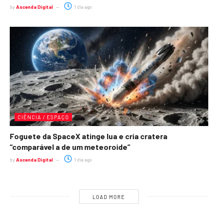
by
Ascenda Digital
1 dia ago
CIÊNCIA / ESPAÇO
Foguete da SpaceX atinge lua e cria cratera
“comparável a de um meteoroide”
by
Ascenda Digital
1 dia ago
LOAD MORE