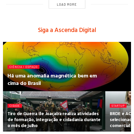
LOAD MORE
Siga a Ascenda Digital
CIÊNCIA / ESPAÇO
Há uma anomalia magnética bem em
cima do Brasil
CIDADE
STARTUP
Tiro de Guerra de Joaçaba realiza atividades
BRDE e ACA
de formação, integração e cidadania durante
selecionad
o mês de julho
comercial