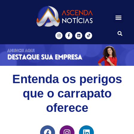
Centros de Inovação
Ascenda Digital
Entenda os perigos
que o carrapato
oferece