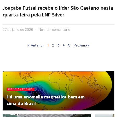
Joaçaba Futsal recebe o líder São Caetano nesta
quarta-feira pela LNF Silver
27 de julho de 2026
Nenhum comentário
« Anterior
1
2
3
4
5
Próximo»
CIÊNCIA / ESPAÇO
Há uma anomalia magnética bem em
cima do Brasil