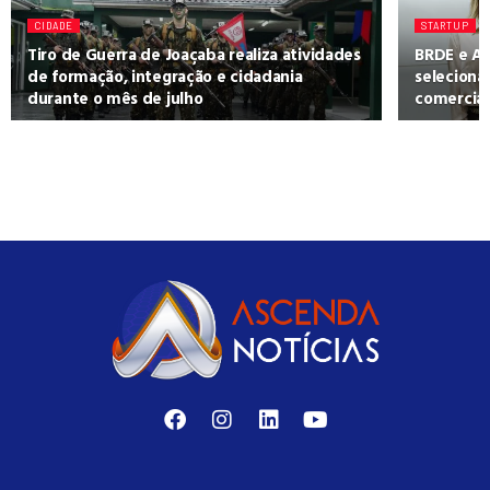
CIDADE
STARTUP
Tiro de Guerra de Joaçaba realiza atividades
BRDE e AC
de formação, integração e cidadania
seleciona
durante o mês de julho
comercial