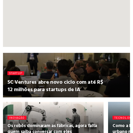
STARTUP
SC Ventures abre novo ciclo com até R$
12 milhões para startups de IA
INOVAÇÃO
TECNOLOGI
Os robôs dominaram as fábricas, agora falta
Como a IA
quem saiba conversar com eles
urbano na