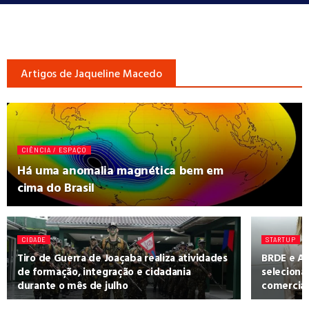
Artigos de Jaqueline Macedo
CIÊNCIA / ESPAÇO
Há uma anomalia magnética bem em
cima do Brasil
CIDADE
STARTUP
Tiro de Guerra de Joaçaba realiza atividades
BRDE e AC
de formação, integração e cidadania
seleciona
durante o mês de julho
comercial