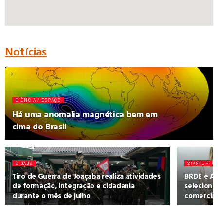
Notícias
CIÊNCIA / ESPAÇO
Há uma anomalia magnética bem em
cima do Brasil
CIDADE
STARTUP
Tiro de Guerra de Joaçaba realiza atividades
BRDE e AC
de formação, integração e cidadania
seleciona
durante o mês de julho
comercial