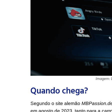
Imagem: 
Quando chega?
Segundo o site alemão
MBPassion.d
em agosto de 2023, tanto para a carr