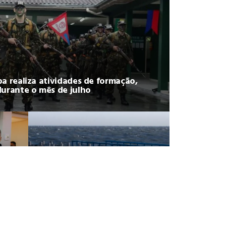
a realiza atividades de formação,
durante o mês de julho
DEFESA CIVIL
Ciclone-bomba se forma
as
sobre o oceano, mas Santa
as
Catarina terá impactos
provocados pela frente fria
e pelo vento Sul