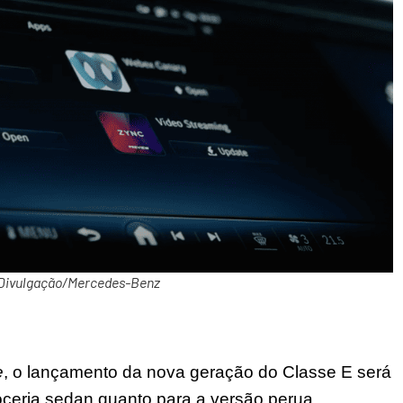
Divulgação/Mercedes-Benz
e
, o lançamento da nova geração do Classe E será
oceria sedan quanto para a versão perua.