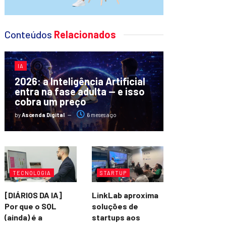
Conteúdos
Relacionados
IA
2026: a Inteligência Artificial
entra na fase adulta — e isso
cobra um preço
by
Ascenda Digital
6 meses ago
TECNOLOGIA
STARTUP
[DIÁRIOS DA IA]
LinkLab aproxima
Por que o SQL
soluções de
(ainda) é a
startups aos