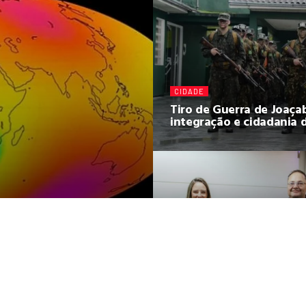
CIDADE
Tiro de Guerra de Joaçab
integração e cidadania 
STARTUP
BRDE e ACATE recebem 
100 startups selecionad
a bem em cima
para programa de
aceleração comercial