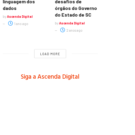
linguagem dos
desafios de
dados
órgãos do Governo
do Estado de SC
by
Ascenda Digital
by
Ascenda Digital
1 ano ago
2 anos ago
LOAD MORE
Siga a Ascenda Digital