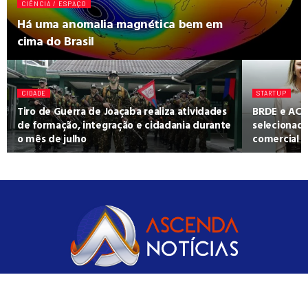
CIÊNCIA / ESPAÇO
Há uma anomalia magnética bem em
cima do Brasil
CIDADE
STARTUP
Tiro de Guerra de Joaçaba realiza atividades
BRDE e ACA
de formação, integração e cidadania durante
selecionad
o mês de julho
comercial