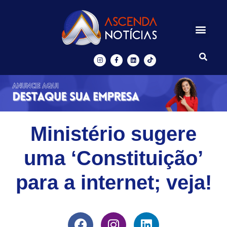
Centros de Inovação
Ascenda Digital
Ministério sugere
uma ‘Constituição’
para a internet; veja!