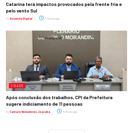
Catarina terá impactos provocados pela frente fria e
pelo vento Sul
by
Ascenda Digital
5 horas ago
CIDADE
Após conclusão dos trabalhos, CPI da Prefeitura
sugere indiciamento de 11 pessoas
by
Camara Vereadores Joacaba
5 horas ago