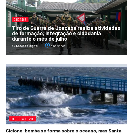
CIDADE
Tiro de Guerra de Joaçaba realiza atividades
de formação, integração e cidadania
durante o mês de julho
by
Ascenda Digital
4 horas ago
DEFESA CIVIL
Ciclone-bomba se forma sobre o oceano, mas Santa