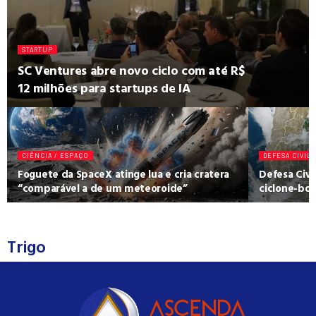
STARTUP
SC Ventures abre novo ciclo com até R$
12 milhões para startups de IA
CIÊNCIA / ESPAÇO
DEFESA CIVIL
Foguete da SpaceX atinge lua e cria cratera
Defesa Civi
“comparável a de um meteoroide”
ciclone-bom
Trigo