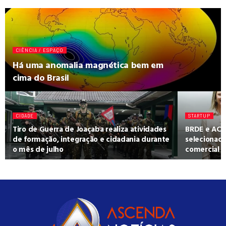
CIÊNCIA / ESPAÇO
Há uma anomalia magnética bem em
cima do Brasil
CIDADE
STARTUP
Tiro de Guerra de Joaçaba realiza atividades
BRDE e ACA
de formação, integração e cidadania durante
selecionad
o mês de julho
comercial