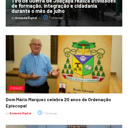
Tiro de Guerra de Joaçaba realiza atividades
de formação, integração e cidadania
durante o mês de julho
by
Ascenda Digital
7 horas ago
CIDADE
Dom Mário Marquez celebra 20 anos de Ordenação
Episcopal
by
Ascenda Digital
7 horas ago