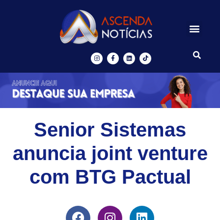
Centros de Inovação
Ascenda Digital
Senior Sistemas
anuncia joint venture
com BTG Pactual