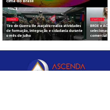
cima do Brasil
CIDADE
STARTUP
Tiro de Guerra de Joaçaba realiza atividades
BRDE e ACA
de formação, integração e cidadania durante
selecionad
o mês de julho
comercial