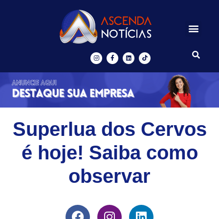
Centros de Inovação
Ascenda Digital
Superlua dos Cervos
é hoje! Saiba como
observar