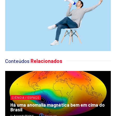
Conteúdos
Relacionados
CIÊNCIA / ESPAÇO
Há uma anomalia magnética bem em cima do
Brasil
by
Ascenda Digital
6 horas ago