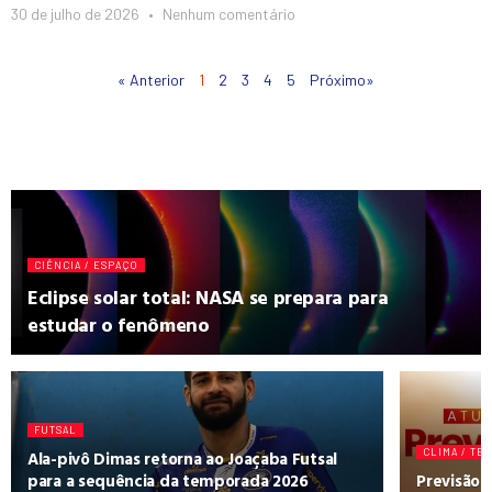
30 de julho de 2026
Nenhum comentário
« Anterior
1
2
3
4
5
Próximo»
CIÊNCIA / ESPAÇO
Eclipse solar total: NASA se prepara para
estudar o fenômeno
FUTSAL
Ala-pivô Dimas retorna ao Joaçaba Futsal
CLIMA / TE
para a sequência da temporada 2026
Previsão p