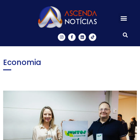
Centros de Inovação
Ascenda Digital
Economia