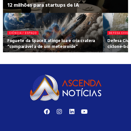
12 milhões para startups de IA
CIÊNCIA / ESPAÇO
DEFESA CIVIL
Foguete da SpaceX atinge lua e cria cratera
Defesa Civi
“comparável a de um meteoroide”
ciclone-bom