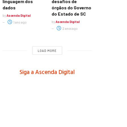
linguagem dos
desafios de
dados
órgãos do Governo
do Estado de SC
by
Ascenda Digital
by
Ascenda Digital
1 ano ago
2 anos ago
LOAD MORE
Siga a Ascenda Digital