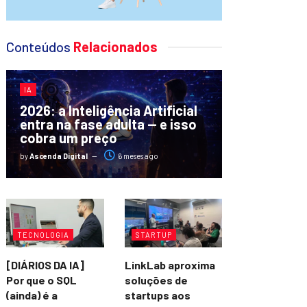
Conteúdos
Relacionados
IA
2026: a Inteligência Artificial
entra na fase adulta — e isso
cobra um preço
by
Ascenda Digital
6 meses ago
TECNOLOGIA
STARTUP
[DIÁRIOS DA IA]
LinkLab aproxima
Por que o SQL
soluções de
(ainda) é a
startups aos