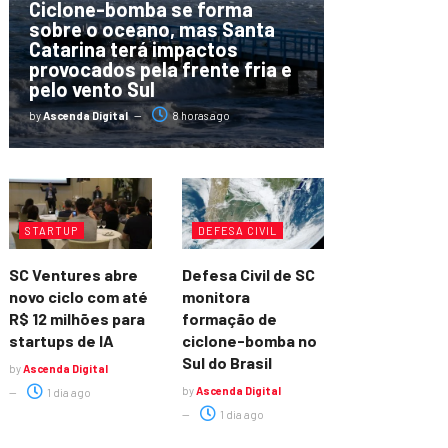
Ciclone-bomba se forma
sobre o oceano, mas Santa
Catarina terá impactos
provocados pela frente fria e
pelo vento Sul
by
Ascenda Digital
8 horas ago
STARTUP
DEFESA CIVIL
SC Ventures abre
Defesa Civil de SC
novo ciclo com até
monitora
R$ 12 milhões para
formação de
startups de IA
ciclone-bomba no
Sul do Brasil
by
Ascenda Digital
by
Ascenda Digital
1 dia ago
1 dia ago