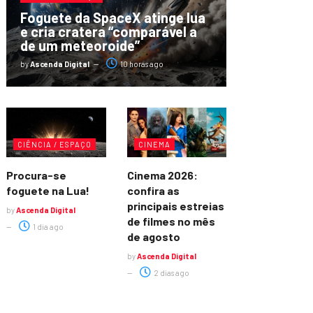
Foguete da SpaceX atinge lua
e cria cratera “comparável a
de um meteoroide”
by
Ascenda Digital
10 horas ago
CIÊNCIA / ESPAÇO
CINEMA
Procura-se
Cinema 2026:
foguete na Lua!
confira as
principais estreias
by
Ascenda Digital
de filmes no mês
1 dia ago
de agosto
by
Ascenda Digital
2 dias ago