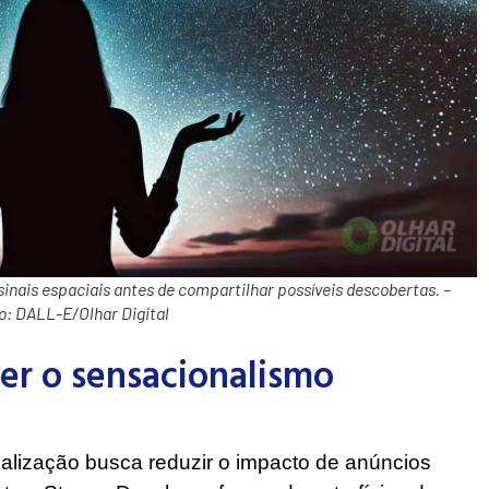
sinais espaciais antes de compartilhar possíveis descobertas. –
o: DALL-E/Olhar Digital
er o sensacionalismo
ualização busca reduzir o impacto de anúncios