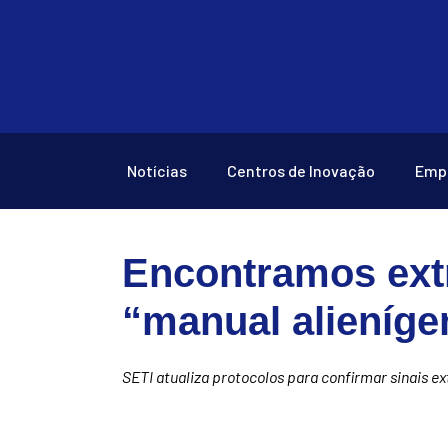
Notícias
Centros de Inovação
Emp
Encontramos extr
“manual alieníge
SETI atualiza protocolos para confirmar sinais ex