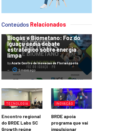
Conteúdos
Relacionados
INOVAÇÃO
8º Fórum Sul Brasileiro de
Biogás e Biometano: Foz do
Iguaçu sedia debate
estratégico sobre energia
limpa
by
Acate Centro de Inovacao de Florianopolis
5 meses ago
TECNOLOGIA
INOVAÇÃO
Encontro regional
BRDE apoia
do BRDE Labs SC
programa que vai
Growth reúne
impulsionar