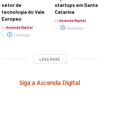
setor de
startups em Santa
tecnologia do Vale
Catarina
Europeu
by
Ascenda Digital
by
Ascenda Digital
2 anos ago
2 anos ago
LOAD MORE
Siga a Ascenda Digital