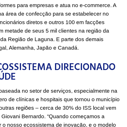
ra a testar (e codesenvolver) uma tecnologia da multinacional
roupas antes da fabricação. / Foto: Fabrício Rodrigues
eses e hoje estamos como co-desenvolvedores
heceu e entendeu que tínhamos a condições para
que acontece em uma marca de grande porte”,
ixo), CEO do
Grupo Oni
, que tem 13 anos de
 atuam com linhas de confecção para outras
iformes para empresas e atua no e-commerce. A
na área de confecção para se estabelecer no
cionários diretos e outros 100 em facções
m metade de seus 5 mil clientes na região da
 da Região de Laguna. E parte dos demais