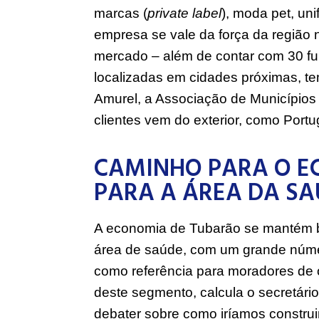
Empresa de confecção de Tubarão é a primei
Audaces que permite visualização de 
“Começamos os testes há quatro m
desse protótipo. A Audaces nos con
customizar o produto, diferente do 
explica Gabriel Fernandes (foto aba
mercado, reúne cinco empresas que
marcas (
private label
), moda pet, un
empresa se vale da força da região 
mercado – além de contar com 30 fun
localizadas em cidades próximas, te
Amurel, a Associação de Municípios